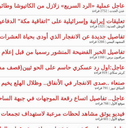
عاجل عملية «الرد السريع» زلازل من الكاتيوشا وطائ
عدن الحدث
| 2752 قراءة
تعليقات إيرانية وإسرائيلية على "اتفاقية مكة" الدفاع
الوطن العدنية
| 1321 قراءة
تفاصيل جديدة عن الانفجار الذي أودى بحياة العشرات 
المشهد اليمني
| 1266 قراءة
تفاصيل الخبر الفضيحة المنشور رسميا من قبل إعلام وزا
مراقبون برس
| 1160 قراءة
عاجل:اول رد عسكري حاسم على الحو ثيين(قصف مد
كريتر سكاي
| 919 قراءة
صنعاء ..صدى الانفجار في الأنفاق.. وظلال الهلع يخي
الميثاق نيوز
| 791 قراءة
عاجل.. تفاصيل اتساع رقعة الموجهات في جبهة الساح
موقع الأول
| 766 قراءة
فيديو يوثق مشاهد لحظات مرعبة لاستهداف تجمعات 
موقع الأول
| 601 قراءة