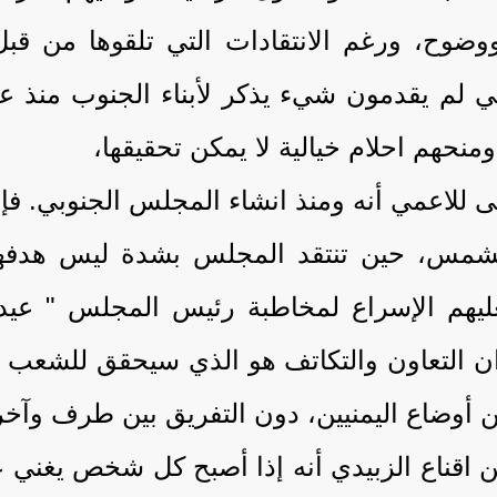
ح، ورغم الانتقادات التي تلقوها من قبل ا
ي لم يقدمون شيء يذكر لأبناء الجنوب منذ عش
نحهم احلام خيالية لا يمكن تحقيقها،
 للاعمي أنه ومنذ انشاء المجلس الجنوبي. فإ
لشمس، حين تنتقد المجلس بشدة ليس هدفهم 
عليهم الإسراع لمخاطبة رئيس المجلس " عي
 التعاون والتكاتف هو الذي سيحقق للشعب الي
وضاع اليمنيين، دون التفريق بين طرف وآخر
من اقناع الزبيدي أنه إذا أصبح كل شخص يغني ع