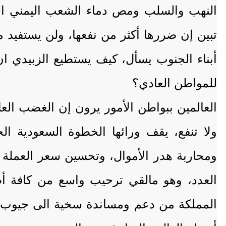
النهب والسلب ومص دماء الشعب اليمني العظ
تبين إن ضررها أكثر من نفعها، ولن يستفي
أبناء الجنوب يسأل، كيف يستطيع الزبيدي ان
للمواطن العادي؟
العالمين ببواطن الأمور يرون إن الغضب الع
ولا تنفع، يقف ورائها الخطوة السعودية ال
ومحاربة هدر الأموال، وتحسين سعر العملة 
العدد، وهو مالقي ترحيب واسع من كافة أط
المملكة من دعم ومساندة سخية الى جيوب ال