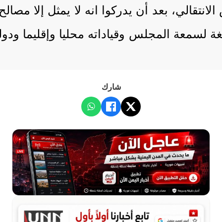
لانتقالي، بعد أن يدركوا انه لا يمثل إلا مص
غة لسمعة المجلس وقياداته محليا وإقليما ودول
شارك