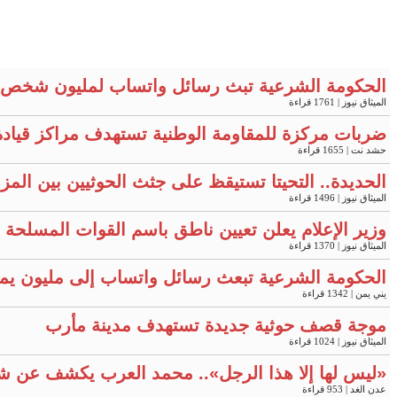
الحكومة الشرعية تبث رسائل واتساب لمليون شخص 
الميثاق نيوز
| 1761 قراءة
ضربات مركزة للمقاومة الوطنية تستهدف مراكز قيادة
حشد نت
| 1655 قراءة
الحديدة.. التحيتا تستيقظ على جثث الحوثيين بين المز
الميثاق نيوز
| 1496 قراءة
وزير الإعلام يعلن تعيين ناطق باسم القوات المسلحة "
الميثاق نيوز
| 1370 قراءة
الحكومة الشرعية تبعث رسائل واتساب إلى مليون يم
يني يمن
| 1342 قراءة
موجة قصف حوثية جديدة تستهدف مدينة مأرب
الميثاق نيوز
| 1024 قراءة
«ليس لها إلا هذا الرجل».. محمد العرب يكشف عن ش
عدن الغد
| 953 قراءة