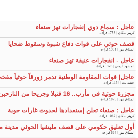
عاجل : سماع دوي إنفجارات تهز صنعاء
كريتر سكاي
| 1756 قراءة
قصف حوثي على قوات دفاع شبوة وسقوط ضحايا
الميثاق نيوز
| 1381 قراءة
عاجل - انفجارات عنيفة تهز صنعاء
المشهد اليمني
| 1376 قراءة
عاجل| قوات المقاومة الوطنية تدمر زورقاً حوثياً مفخ
حشد نت
| 1134 قراءة
مجزرة حوثية في مأرب.. 16 قتيلا وجريحا من النازحين "فيديو"
الميثاق نيوز
| 1075 قراءة
عاجل : صنعاء تعلن إستعدادها لحدوث غارات جوية
كريتر سكاي
| 1067 قراءة
أول تعليق حكومي على قصف مليشيا الحوثي مدينة م
الميثاق نيوز
| 834 قراءة