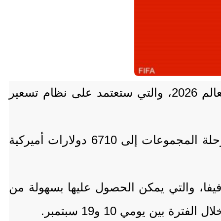
كشف الاتحاد الدولي لكرة القدم (فيفا) عن الخطوات الأولى في عملية بيع تذاكر كأس العالم 2026، والتي ستعتمد على نظام تسعير
تتراوح أسعار تذاكر المباريات الفردية حاليا من 60 دولارا أميركيا لمباريات الدور الأول بمرحلة المجموعات إلى 6710 دولارات أميركية
فا، والتي يمكن الحصول عليها بسهولة من
ين يومي 10 و19 سبتمبر.