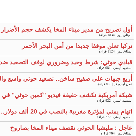
أول تصريح من مدير ميناء المخا يكشف حجم الأضرار 
الميثاق نيوز
| 1834 قراءة
تركيا تعلن موقفا جديدا من أمن البحر الأحمر
الميثاق نيوز
| 1124 قراءة
قيادي حوثي: شرط وحيد وضروري لوقف التصعيد ضد 
المشهد اليمني
| 981 قراءة
أربع جبهات على صفيح ساخن.. تصعيد حوثي واسع وا
عدن أوبزيرفر
| 880 قراءة
شبكة أمريكية تكشف حقيقة فيديو "كمين حوثي" في 
المشهد اليمني
| 822 قراءة
اتهام يمني لمؤثرة مغربية بالنصب في 20 ألف دولار.. والرد جاء سريعا: أرسلها برغبته والمبلغ "حلال"
المشهد اليمني
| 777 قراءة
عاجل : مليشيا الحوثي تقصف ميناء المخا بصاروخ
الميثاق نيوز
| 764 قراءة