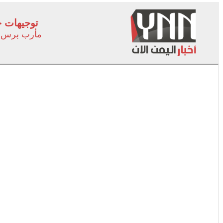
توجيهات ج
مأرب برس