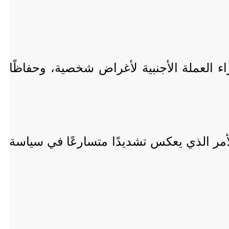
 العملة الأجنبية لأغراض شخصية، وحفاظًا
 المركزي سقف التحويلات الشخصية الخارجية بمبلغ 5000 دولار، الأمر الذي يعكس تشديدًا متسارعًا في سياسة