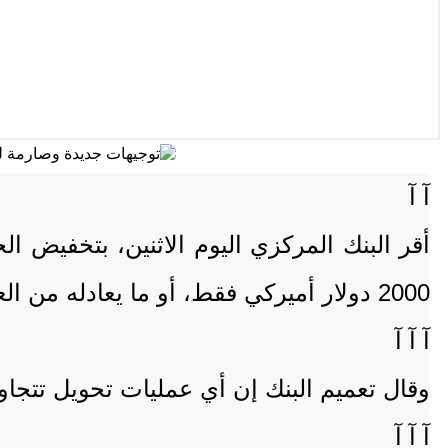
آ آ
أقر البنك المركزي اليوم الاثنين، بتخفيض 
2000 دولار أميركي فقط، أو ما يعادله من العملات الأجنبية الأخرى، وذلك بعد يوم على تعميم سابق حدد السقف بـ5000 دولار.
آ آ آ
وقال تعميم البنك إن أي عمليات تحويل تتجاو
آ آ آ