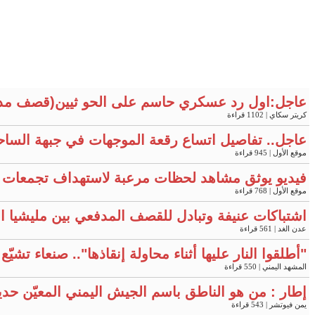
عاجل:اول رد عسكري حاسم على الحو ثيين(قصف مد
كريتر سكاي
| 1102 قراءة
عاجل.. تفاصيل اتساع رقعة الموجهات في جبهة الساح
موقع الأول
| 945 قراءة
فيديو يوثق مشاهد لحظات مرعبة لاستهداف تجمعات 
موقع الأول
| 768 قراءة
اشتباكات عنيفة وتبادل للقصف المدفعي بين مليشيا ال
عدن الغد
| 561 قراءة
"أطلقوا النار عليها أثناء محاولة إنقاذها".. صنعاء تش
المشهد اليمني
| 550 قراءة
إطار : من هو الناطق باسم الجيش اليمني المعيّن حديثا
يمن فيوتشر
| 543 قراءة