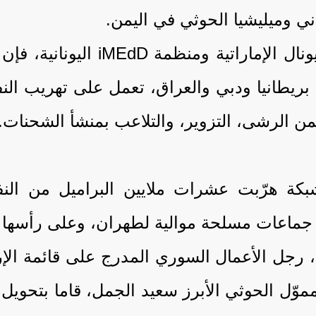
ي وميليشيا الحوثي في اليمن.
ريطانيا ودبي والعراق، تعمل على تهريب النف
ضمن الرشى، التزوير، والتلاعب بمنشأ الشحنات.
شبكة هرّبت عشرات ملايين البراميل من الن
ل جماعات مسلحة موالية لطهران، وعلى رأسها م
وّل الحوثي الأبرز سعيد الجمل، قاما بتحويل 