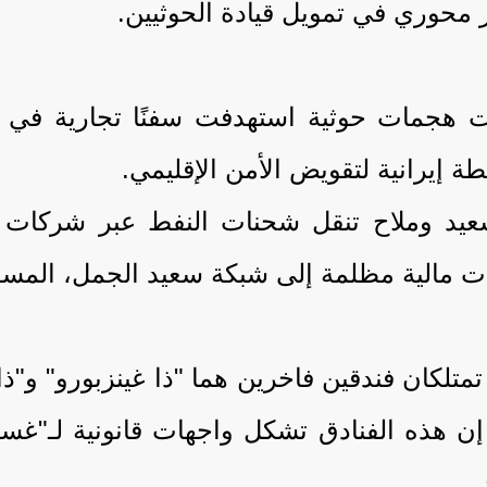
ز محوري في تمويل قيادة الحوثيين.
وّلت هجمات حوثية استهدفت سفنًا تجارية في
 إيرانية لتقويض الأمن الإقليمي.
يد وملاح تنقل شحنات النفط عبر شركات وه
ات مالية مظلمة إلى شبكة سعيد الجمل، المسؤ
متلكان فندقين فاخرين هما "ذا غينزبورو" و"ذا
ت إن هذه الفنادق تشكل واجهات قانونية لـ"غس