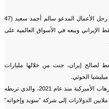
ووفقًا لتحقيق مشترك أجرته صحيفة ذا ناشيونال الإماراتية ومنظمة iMEdD اليونانية، فإن رجل الأعمال المدعو سالم أحمد سعيد (47
ط الإيراني وبيعه في الأسواق العالمية على
فط لصالح إيران، جنت من خلالها مليارات
يليشيا الحوثي.
ويبرز في قلب الشبكة اسم عبد الجليل ملاّح، رجل الأعمال السوري المدرج على قائمة الإرهاب الأميركية منذ عام 2021، والذي تربطه
ملايين الدولارات إلى شركة "سويد وإخوانه"