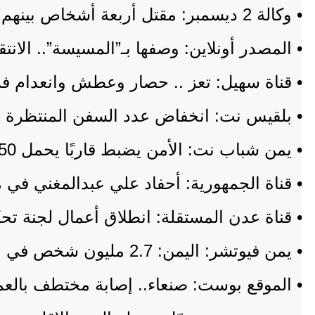
• وكالة 2 ديسمبر: مقتل أربعة أشخاص بينهم شيخ قبَلي في توترات مسلحة أججتها مليشيا الحوثي
• المصدر أونلاين: وصفها بـ”المسيسة”.. الا
• قناة سهيل: تعز .. حصار وعطش وانعدام 
• بلقيس نت: انخفاض عدد السفن المنتظرة 
• يمن شباب نت: الأمن يضبط قاربًا يحمل 150 مهاجرًا غير شرعي قبالة سواحل شبوة
• قناة الجمهورية: أحفاد علي عبدالمغني في
• قناة عدن المستقلة: انطلاق أعمال لجنة تحك
• يمن فيوتشر: اليمن: 2.7 مليون شخص في مناطق الحوثيين يعانون من سوء التغذية الحاد
• الموقع بوست: صنعاء.. إصابة مختطف بالع