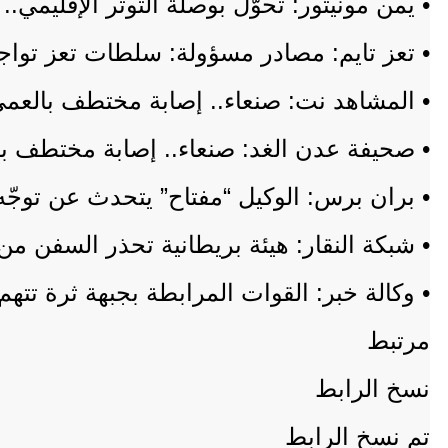
• يمن مونيتور: تحوّل بوصلة التوتر الإقليمي.
• تعز تايم: مصادر مسؤولة: سلطات تعز تواج
• المشاهد نت: صنعاء.. إصابة مختطف بالعم
• صحيفة عدن الغد: صنعاء.. إصابة مختطف ب
• بران برس: الوكيل “مفتاح” يتحدث عن توج
• شبكة النقار: هيئة بريطانية تحذر السفن من
• وكالة خبر: القوات المرابطة بجبهة ثرة تتهم
مرتبط
نسخ الرابط
تم نسخ الرابط