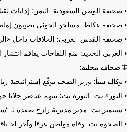
• صحيفة الوطن السعودية: اليمن: إدانات لقت
• صحيفة عكاظ: مسلحو الحوثي يصيبون إمام 
• صحيفة القدس العربي: الخلافات داخل «الرئ
• العربي الجديد: منع اللقاحات يفاقم انتشار
🌐 صحافة محلية:
• وكالة سبأ: وزير الصحة يوقّع إستراتيجية زي
• الثورة نت: ‏الثورة نت: ‏بينهم عناصر خلايا حوثية.. الأجهزة الأمنية ت
• سبتمبر نت: مدير مديرية رازح صعدة لـ “سب
• الصحوة نت: وفاة مواطن غرقا وآخر اختناقا