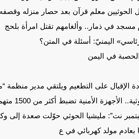
ل الحوثيين معلم قرآن بعد حصار منزله وقصفه
مسجد في ذمار.. وألغامهم تقتل امرأة بلحج
اسي» اليمنيّ: أسئلة في المتن؟
 الحصبة في اليمن
ادة الإقبال على التطعيم ويلتقي مدير منظمة “م
ضبط أكثر من 1500 متهم ومشتبه به في جرائم جنائية خلال شهر
تمبر نت”: مليشيا الحوثي حوّلت صعدة إلى وكر 
 بعادم مولد كهربائي في ع