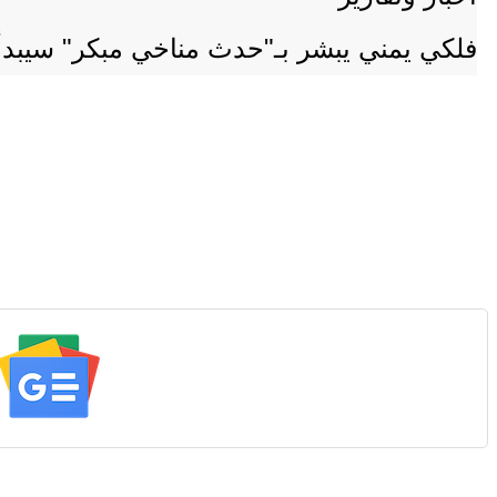
فلكي يمني يبشر بـ"حدث مناخي مبكر" سيبدأ ا