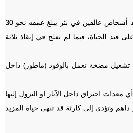
فرق الدفاع المدني، الواقعة في مناطق سيطرة مليشيا الحوثي تلقت بلاغاً عاجلاً عن وجود أشخاص عالقين في بئر يبلغ عمقه نحو 30
 قيد الحياة، فيما لم تفلح في إنقاذ ثلاثة
ن تشغيل مضخة تعمل بالوقود (ماطور) داخل
معدات احتراق داخل الآبار أو النزول إليها
هم وتؤدي إلى كارثة قد تنهي حياة المزيد