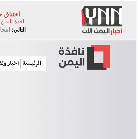
اختناق جماعي داخل
نافذة اليمن
التالي:
انتح