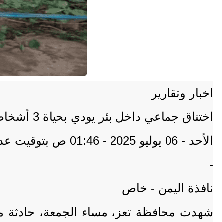
اخبار وتقارير
اختناق جماعي داخل بئر يودي بحياة 3 أشخاص وينقذ اثنين في واقعة مروعة هزت تعز
الأحد - 06 يوليو 2025 - 01:46 ص بتوقيت عدن
-
نافذة اليمن - خاص
شهدت محافظة تعز، مساء الجمعة، حادثة م