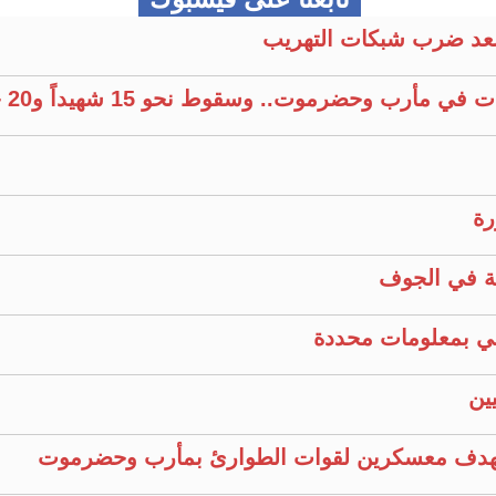
عد ضرب شبكات التهريب
وحضرموت.. وسقوط نحو 15 شهيداً و20 جريحًا
رة
ية في الجوف
ين