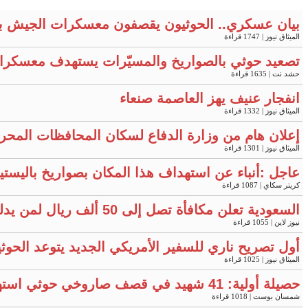
بيان عسكري.. الحوثيون يقصفون معسكرات الجيش ب
الميثاق نيوز
| 1747 قراءة
تصعيد حوثي بالصواريخ والمسيّرات يستهدف معسكرات في مأرب 
حشد نت
| 1635 قراءة
انفجار عنيف يهز العاصمة صنعاء
الميثاق نيوز
| 1332 قراءة
إعلان هام من وزارة الدفاع لسكان المحافظات المحر
الميثاق نيوز
| 1301 قراءة
عاجل :أنباء عن استهداف هذا المكان بصواريخ باليست
كريتر سكاي
| 1087 قراءة
السعودية تعلن مكافأة تصل إلى 50 ألف ريال لمن يدلي بمعلومات محددة
نيوز لاين
| 1055 قراءة
أول تصريح ناري للسفير الأمريكي الجديد يتوعد الحوثي
الميثاق نيوز
| 1025 قراءة
حصيلة أولية: 41 شهيد في قصف صاروخي حوثي استهدف معسكرين لقوات الطوارئ بمأرب وحضرموت
شمسان بوست
| 1018 قراءة