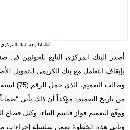
أصدر البنك المركزي التابع للحوثيين في صن
بإيقاف التعامل مع بنك الكريمي للتمويل الأصغر الإسلامي، بدءاً من تاري
من تاريخ التعميم، مؤكداً أن ذلك يأتي “ضماناً
ووقّع التعميم فواز قاسم البناء، وكيل قطاع ا
وتأتي هذه الخطوة ضمن سلسلة إجراءات متصا