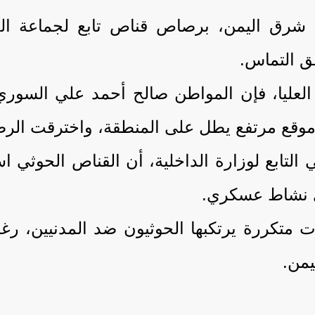
شرق اليمن، برصاص قناص تابع لجماعة الحو
طق التماس.
موقع مرتفع يطل على المنطقة، واخترقت الر
ني التابع لوزارة الداخلية، أن القناص الحوث
ي نشاط عسكري.
 متكررة يرتكبها الحوثيون ضد المدنيين، رغم
يمن.