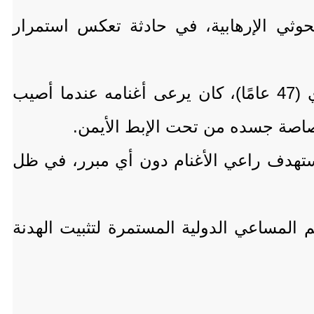
ثي الإرهابية، في حادثة تعكس استمرار
ووفقًا لبيان صادر عن شرطة مديرية مرخة العليا، فإن المواطن صالح أحمد علي السوري (47 عامًا)، كان يرعى أغنامه عندما أصيب
صاصة جسده من تحت الإبط الأيمن.
ي استهدف راعي الأغنام دون أي مبرر، في ظل
 المساعي الدولية المستمرة لتثبيت الهدنة