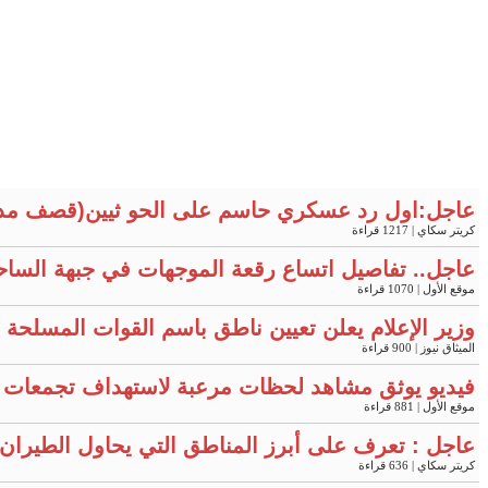
عاجل:اول رد عسكري حاسم على الحو ثيين(قصف مد
كريتر سكاي
| 1217 قراءة
عاجل.. تفاصيل اتساع رقعة الموجهات في جبهة الساح
موقع الأول
| 1070 قراءة
وزير الإعلام يعلن تعيين ناطق باسم القوات المسلحة "
الميثاق نيوز
| 900 قراءة
فيديو يوثق مشاهد لحظات مرعبة لاستهداف تجمعات 
موقع الأول
| 881 قراءة
عاجل : تعرف على أبرز المناطق التي يحاول الطيران 
كريتر سكاي
| 636 قراءة