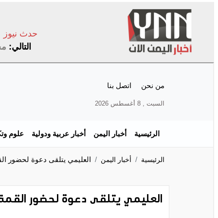
حدث نيوز
التالي:
مح