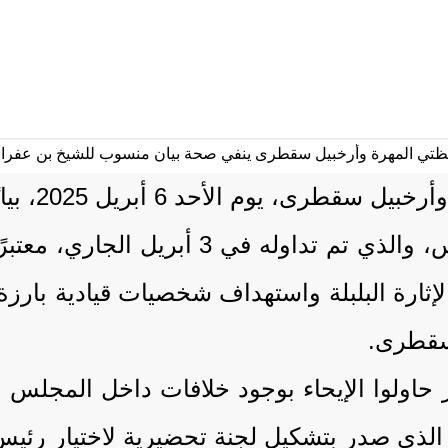
أصدر المجل
لما وصفه بـ”البيان المزور” المنسوب للمج
رة البلبلة واستهداف شخصيات قيادية بارزة
وسقطرى.
حاولوا الإيحاء بوجود خلافات داخل المجلس بش
 الذي صدر بتشكيل لجنة تحضيرية لاختيار رئ