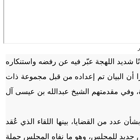
س العام لأبناء محافظتي المهرة وأرخبيل سقطرى، يوم الأحد 6 أبريل 2025، بيانًا شديد اللهجة عبّر فيه عن رفضه واستنكاره
لس، والذي تم تداوله في 3 أبريل الجاري، معتبرًا أن البيان تم إعداده من قبل مجموعة ذات
، وفي مقدمتهم الشيخ عبدالله بن عيسى آل
أن عدد من القضايا، بينها اللقاء الذي عُقد
يس جديد للمجلس، وهو ما نفاه المجلس جملة