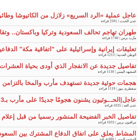
عاجل عملية «الرد السريع» زلازل من الكاتيوشا وطائ
عدن الحدث
| 2591 قراءة
طهران تهاجم تحالف السعودية وتركيا وباكستان.. وتقار
مأرب برس
| 1740 قراءة
تعليقات إيرانية وإسرائيلية على "اتفاقية مكة" الدفاع
الوطن العدنية
| 1213 قراءة
تفاصيل جديدة عن الانفجار الذي أودى بحياة العشرات 
المشهد اليمني
| 1130 قراءة
هجمات حوثية جديدة تستهدف مأرب والمخا بالتزامن 
سقطرى نيوز
| 1119 قراءة
عاجل|الحـ.ـوثيون يشنون هجومًا جديدًا على مأرب بـ3 صواريخ ومسيّرتين
عدن الغد
| 1035 قراءة
تفاصيل الخبر الفضيحة المنشور رسميا من قبل إعلام وزا
مراقبون برس
| 1033 قراءة
المشاط يعلق على اتفاق الدفاع المشترك بين السعودي
المشهد اليمني
| 880 قراءة