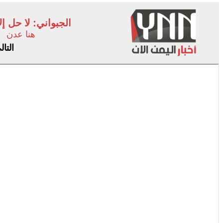
الجبواني: لا حل 
هنا عدن
التا