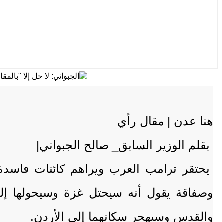
هنا عدن | مقال رأي
بقلم الوزير السابق_ صالح الجبواني|
‏يحتقر ترامب العرب ويراهم كائنات فاسدة
وصفاقة يقول أنه سيحتل غزة وسيحولها إل
والقدس وسيهجر سكانهما إلى الأردن.