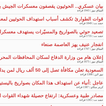
بيان عسكري.. الحوثيون يقصفون معسكرات الجيش ب
الميثاق نيوز
| 1943 قراءة
قوات الطوارئ تكشف أسباب استهداف الحوثيين لمعس
حشد نت
| 1849 قراءة
تصعيد حوثي بالصواريخ والمسيّرات يستهدف معسكرات في مأرب 
حشد نت
| 1735 قراءة
انفجار عنيف يهز العاصمة صنعاء
الميثاق نيوز
| 1707 قراءة
إعلان هام من وزارة الدفاع لسكان المحافظات المحر
الميثاق نيوز
| 1675 قراءة
السعودية تعلن مكافأة تصل إلى 50 ألف ريال لمن يدلي بمعلومات محددة
نيوز لاين
| 1398 قراءة
عاجل :أنباء عن استهداف هذا المكان بصواريخ باليست
كريتر سكاي
| 1387 قراءة
مصادر طبية وعسكرية: ارتفاع حصيلة شهداء القوات
حشد نت
| 1285 قراءة