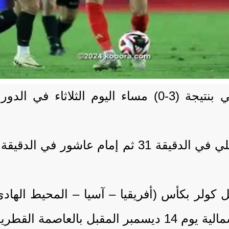
تخطى الأهلي المصري عقبة العين الإماراتي بنتيجة (3-0)
 كولر بكأس (أفريقيا – آسيا – المحيط الهادئ
ة القطرية الدوحة.