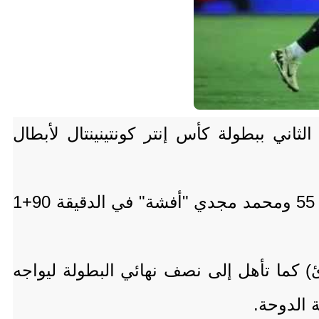
 مساء اليوم الثلاثاء في الدور الثاني ببطولة كأس إنتر كونتينينتال لأبطال
سجل للأهلي اللاعب الفلسطيني وسام أبو علي في الدقيقة 31 ثم إمام عاشور في الدقيقة 55 ومحمد مجدي "أفشة" في الدقيقة 90+1
) كما تأهل إلى نصف نهائي البطولة ليواجه