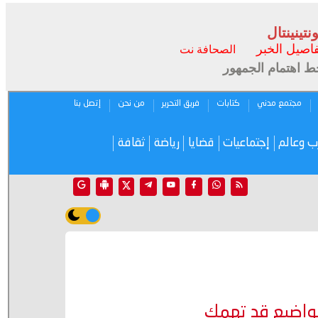
تينينتال
فاصيل الخبر
الصحافة نت
حط اهتمام الجمهور