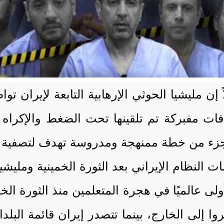
ً إن مليشيا الحوثي الإرهابية التابعة لإيران ت
ت مفبركة تم تلقينها تحت الضغط والإكراه عبر
 جزء من خطة ممنهجة ومدروسة تهدف لتصفية الع
النظام الإيراني بعد الثورة الخمينية ومليشيا
أولى عالميًا في هجرة المتعلمين منذ الثورة ال
مين هاجروا إلى الخارج، بينما تتصدر إيران قائمة ا