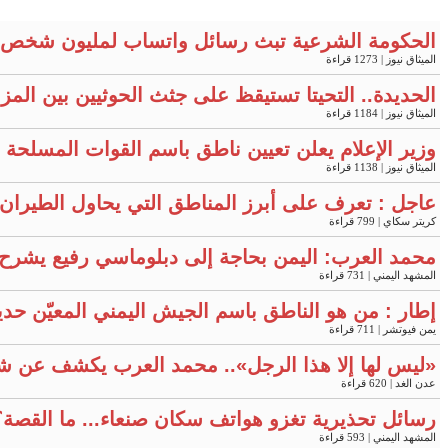
الحكومة الشرعية تبث رسائل واتساب لمليون شخص 
الميثاق نيوز
| 1273 قراءة
الحديدة.. التحيتا تستيقظ على جثث الحوثيين بين المز
الميثاق نيوز
| 1184 قراءة
وزير الإعلام يعلن تعيين ناطق باسم القوات المسلحة "
الميثاق نيوز
| 1138 قراءة
عاجل : تعرف على أبرز المناطق التي يحاول الطيران 
كريتر سكاي
| 799 قراءة
محمد العرب: اليمن بحاجة إلى دبلوماسي رفيع يشرح ح
المشهد اليمني
| 731 قراءة
إطار : من هو الناطق باسم الجيش اليمني المعيّن حديثا
يمن فيوتشر
| 711 قراءة
«ليس لها إلا هذا الرجل».. محمد العرب يكشف عن ش
عدن الغد
| 620 قراءة
رسائل تحذيرية تغزو هواتف سكان صنعاء... ما القصة؟
المشهد اليمني
| 593 قراءة