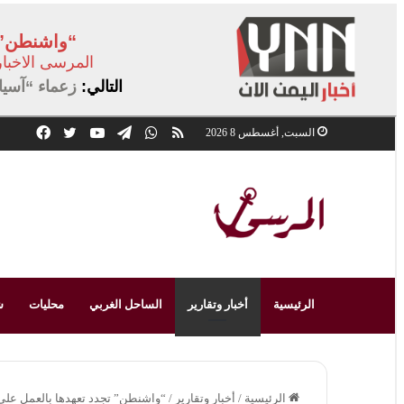
“واشنطن” ت
المرسى الاخبا
التالي:
زعماء “آسيا