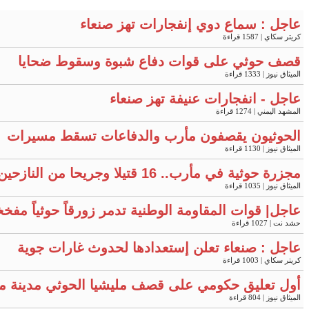
عاجل : سماع دوي إنفجارات تهز صنعاء
كريتر سكاي
| 1587 قراءة
قصف حوثي على قوات دفاع شبوة وسقوط ضحايا
الميثاق نيوز
| 1333 قراءة
عاجل - انفجارات عنيفة تهز صنعاء
المشهد اليمني
| 1274 قراءة
الحوثيون يقصفون مأرب والدفاعات تسقط مسيرات
الميثاق نيوز
| 1130 قراءة
مجزرة حوثية في مأرب.. 16 قتيلا وجريحا من النازحين "فيديو"
الميثاق نيوز
| 1035 قراءة
عاجل| قوات المقاومة الوطنية تدمر زورقاً حوثياً مفخ
حشد نت
| 1027 قراءة
عاجل : صنعاء تعلن إستعدادها لحدوث غارات جوية
كريتر سكاي
| 1003 قراءة
أول تعليق حكومي على قصف مليشيا الحوثي مدينة م
الميثاق نيوز
| 804 قراءة