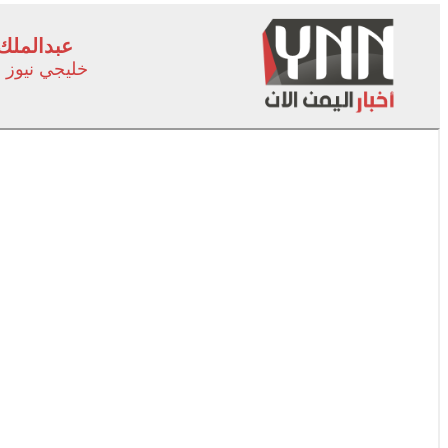
عبدالملك
خليجي نيوز