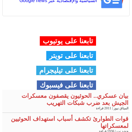
السياسية والإقتصادية عبر Google news
تابعنا على يوتيوب
تابعنا على تويتر
تابعنا على تيليجرام
تابعنا على فيسبوك
بيان عسكري.. الحوثيون يقصفون معسكرات
الجيش بعد ضرب شبكات التهريب
الميثاق نيوز
| 2011 قراءة
قوات الطوارئ تكشف أسباب استهداف الحوثيين
لمعسكراتها
حشد نت
| 1936 قراءة