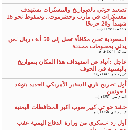
تصعيد حوثي بالصواريخ والمسيّرات يستهدف
معسكرات في مأرب وحضرموت.. وسقوط نحو 15
شهيداً و20 جريحًا
حشد نت
| 1753 قراءة
السعودية تعلن مكافأة تصل إلى 50 ألف ريال لمن
يدلي بمعلومات محددة
نيوز لاين
| 1524 قراءة
عاجل :أنباء عن استهداف هذا المكان بصواريخ
باليستية في الجوف
كريتر سكاي
| 1487 قراءة
أول تصريح ناري للسفير الأمريكي الجديد يتوعد
الحوثيين
الميثاق نيوز
| 1357 قراءة
حشد حو ثي كبير صوب اكبر المحافظات اليمنية
كريتر سكاي
| 1356 قراءة
أول رد عسكري من وزارة الدفاع اليمنية عقب
هجوم حوثي دامٍ