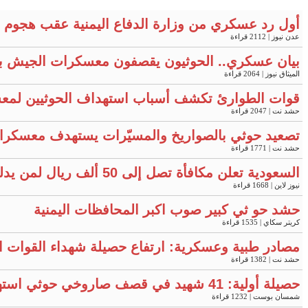
أول رد عسكري من وزارة الدفاع اليمنية عقب هجوم ح
عدن نيوز
| 2112 قراءة
بيان عسكري.. الحوثيون يقصفون معسكرات الجيش ب
الميثاق نيوز
| 2064 قراءة
قوات الطوارئ تكشف أسباب استهداف الحوثيين لمعس
حشد نت
| 2047 قراءة
تصعيد حوثي بالصواريخ والمسيّرات يستهدف معسكرات في مأرب 
حشد نت
| 1771 قراءة
السعودية تعلن مكافأة تصل إلى 50 ألف ريال لمن يدلي بمعلومات محددة
نيوز لاين
| 1668 قراءة
حشد حو ثي كبير صوب اكبر المحافظات اليمنية
كريتر سكاي
| 1535 قراءة
مصادر طبية وعسكرية: ارتفاع حصيلة شهداء القوات
حشد نت
| 1382 قراءة
حصيلة أولية: 41 شهيد في قصف صاروخي حوثي استهدف معسكرين لقوات الطوارئ بمأرب وحضرموت
شمسان بوست
| 1232 قراءة