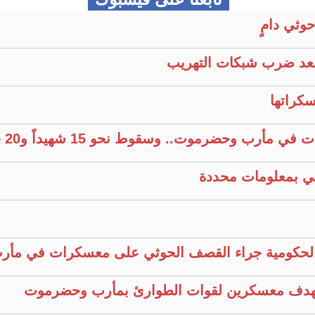
وثي دامٍ
عد ضرب شبكات التهريب
كراتها
وحضرموت.. وسقوط نحو 15 شهيداً و20 جريحًا
 الحكومية جراء القصف الحوثي على معسكرات في مأ