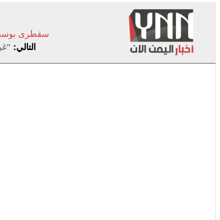
سقطرى بوس
التالي:
"غر